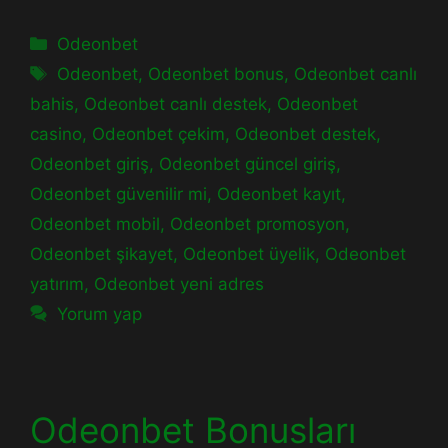
Kategoriler
Odeonbet
Etiketler
Odeonbet
,
Odeonbet bonus
,
Odeonbet canlı
bahis
,
Odeonbet canlı destek
,
Odeonbet
casino
,
Odeonbet çekim
,
Odeonbet destek
,
Odeonbet giriş
,
Odeonbet güncel giriş
,
Odeonbet güvenilir mi
,
Odeonbet kayıt
,
Odeonbet mobil
,
Odeonbet promosyon
,
Odeonbet şikayet
,
Odeonbet üyelik
,
Odeonbet
yatırım
,
Odeonbet yeni adres
Yorum yap
Odeonbet Bonusları