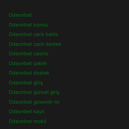
Odeonbet
Odeonbet bonus
Odeonbet canlı bahis
Odeonbet canlı destek
Odeonbet casino
Odeonbet çekim
Odeonbet destek
Odeonbet giriş
Odeonbet güncel giriş
Odeonbet güvenilir mi
Odeonbet kayıt
Odeonbet mobil