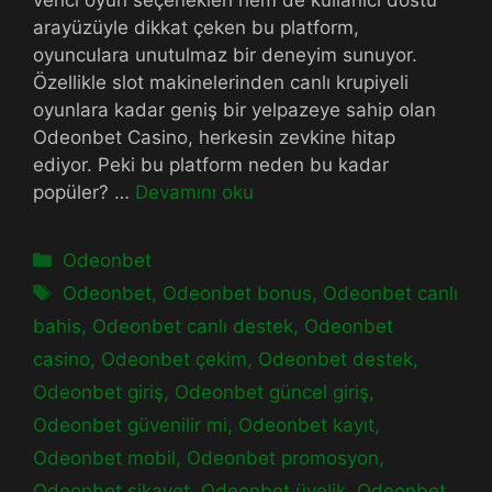
verici oyun seçenekleri hem de kullanıcı dostu
arayüzüyle dikkat çeken bu platform,
oyunculara unutulmaz bir deneyim sunuyor.
Özellikle slot makinelerinden canlı krupiyeli
oyunlara kadar geniş bir yelpazeye sahip olan
Odeonbet Casino, herkesin zevkine hitap
ediyor. Peki bu platform neden bu kadar
popüler? …
Devamını oku
Kategoriler
Odeonbet
Etiketler
Odeonbet
,
Odeonbet bonus
,
Odeonbet canlı
bahis
,
Odeonbet canlı destek
,
Odeonbet
casino
,
Odeonbet çekim
,
Odeonbet destek
,
Odeonbet giriş
,
Odeonbet güncel giriş
,
Odeonbet güvenilir mi
,
Odeonbet kayıt
,
Odeonbet mobil
,
Odeonbet promosyon
,
Odeonbet şikayet
,
Odeonbet üyelik
,
Odeonbet