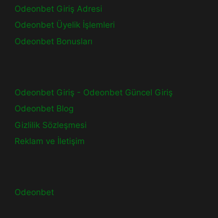
Odeonbet Giriş Adresi
Odeonbet Üyelik İşlemleri
Odeonbet Bonusları
Odeonbet Giriş - Odeonbet Güncel Giriş
Odeonbet Blog
Gizlilik Sözleşmesi
Reklam ve İletişim
Odeonbet