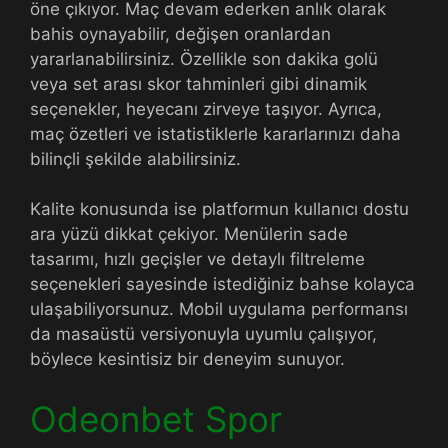
öne çıkıyor. Maç devam ederken anlık olarak
bahis oynayabilir, değişen oranlardan
yararlanabilirsiniz. Özellikle son dakika golü
veya set arası skor tahminleri gibi dinamik
seçenekler, heyecanı zirveye taşıyor. Ayrıca,
maç özetleri ve istatistiklerle kararlarınızı daha
bilinçli şekilde alabilirsiniz.
Kalite konusunda ise platformun kullanıcı dostu
ara yüzü dikkat çekiyor. Menülerin sade
tasarımı, hızlı geçişler ve detaylı filtreleme
seçenekleri sayesinde istediğiniz bahse kolayca
ulaşabiliyorsunuz. Mobil uygulama performansı
da masaüstü versiyonuyla uyumlu çalışıyor,
böylece kesintisiz bir deneyim sunuyor.
Odeonbet Spor