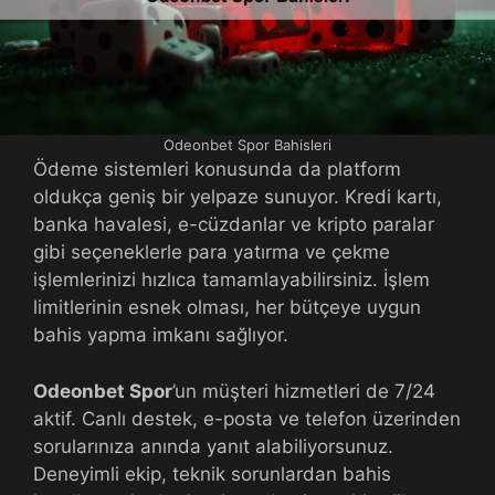
Odeonbet Spor Bahisleri
Ödeme sistemleri konusunda da platform
oldukça geniş bir yelpaze sunuyor. Kredi kartı,
banka havalesi, e-cüzdanlar ve kripto paralar
gibi seçeneklerle para yatırma ve çekme
işlemlerinizi hızlıca tamamlayabilirsiniz. İşlem
limitlerinin esnek olması, her bütçeye uygun
bahis yapma imkanı sağlıyor.
Odeonbet Spor
’un müşteri hizmetleri de 7/24
aktif. Canlı destek, e-posta ve telefon üzerinden
sorularınıza anında yanıt alabiliyorsunuz.
Deneyimli ekip, teknik sorunlardan bahis