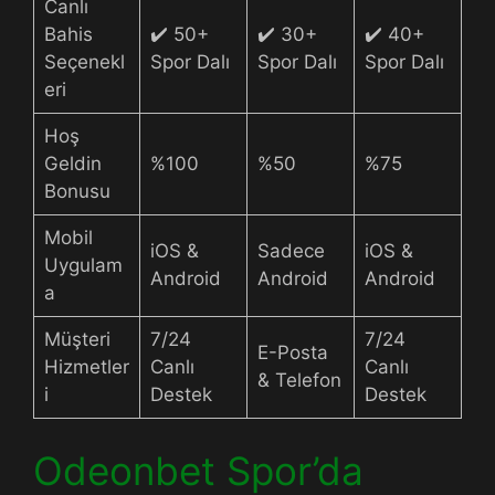
Canlı
Bahis
✔️ 50+
✔️ 30+
✔️ 40+
Seçenekl
Spor Dalı
Spor Dalı
Spor Dalı
eri
Hoş
Geldin
%100
%50
%75
Bonusu
Mobil
iOS &
Sadece
iOS &
Uygulam
Android
Android
Android
a
Müşteri
7/24
7/24
E-Posta
Hizmetler
Canlı
Canlı
& Telefon
i
Destek
Destek
Odeonbet Spor’da