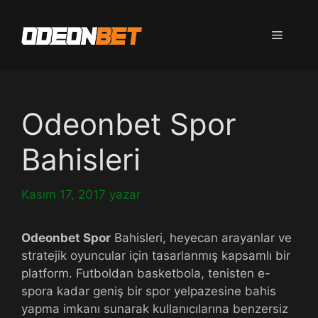
İçeriğe
atla
Menü
Odeonbet Spor
Bahisleri
Kasım 17, 2017
yazar
Odeonbet Spor
Bahisleri, heyecan arayanlar ve
stratejik oyuncular için tasarlanmış kapsamlı bir
platform. Futboldan basketbola, tenisten e-
spora kadar geniş bir spor yelpazesine bahis
yapma imkanı sunarak kullanıcılarına benzersiz