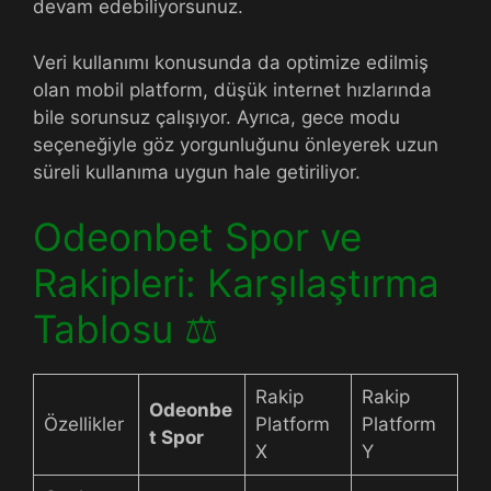
devam edebiliyorsunuz.
Veri kullanımı konusunda da optimize edilmiş
olan mobil platform, düşük internet hızlarında
bile sorunsuz çalışıyor. Ayrıca, gece modu
seçeneğiyle göz yorgunluğunu önleyerek uzun
süreli kullanıma uygun hale getiriliyor.
Odeonbet Spor ve
Rakipleri: Karşılaştırma
Tablosu ⚖️
Rakip
Rakip
Odeonbe
Özellikler
Platform
Platform
t Spor
X
Y