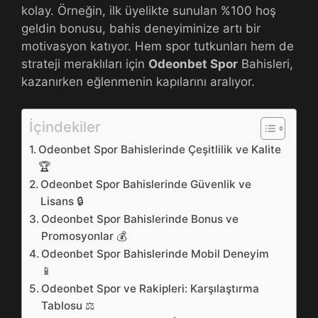
kolay. Örneğin, ilk üyelikte sunulan %100 hoş
geldin bonusu, bahis deneyiminize artı bir
motivasyon katıyor. Hem spor tutkunları hem de
strateji meraklıları için
Odeonbet Spor
Bahisleri,
kazanırken eğlenmenin kapılarını aralıyor.
İçindekiler
Odeonbet Spor Bahislerinde Çeşitlilik ve Kalite
🏆
Odeonbet Spor Bahislerinde Güvenlik ve
Lisans 🔒
Odeonbet Spor Bahislerinde Bonus ve
Promosyonlar 💰
Odeonbet Spor Bahislerinde Mobil Deneyim
📱
Odeonbet Spor ve Rakipleri: Karşılaştırma
Tablosu ⚖️