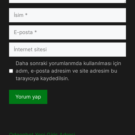
İsim
E-
posta
İnternet
sitesi
Daha sonraki yorumlarımda kullanılması için
adım, e-posta adresim ve site adresim bu
tarayıcıya kaydedilsin.
Odeonbet Yeni Giriş Adresi