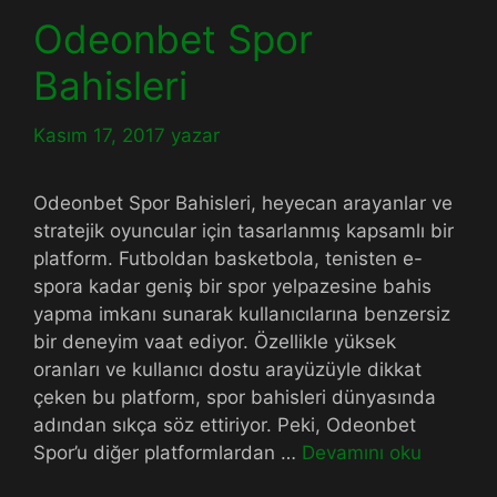
Odeonbet Spor
Bahisleri
Kasım 17, 2017
yazar
Odeonbet Spor Bahisleri, heyecan arayanlar ve
stratejik oyuncular için tasarlanmış kapsamlı bir
platform. Futboldan basketbola, tenisten e-
spora kadar geniş bir spor yelpazesine bahis
yapma imkanı sunarak kullanıcılarına benzersiz
bir deneyim vaat ediyor. Özellikle yüksek
oranları ve kullanıcı dostu arayüzüyle dikkat
çeken bu platform, spor bahisleri dünyasında
adından sıkça söz ettiriyor. Peki, Odeonbet
Spor’u diğer platformlardan …
Devamını oku