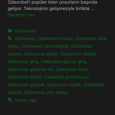
Odeonbet’i popüler kılan unsurların başında
geliyor. Teknolojinin gelişmesiyle birlikte …
Devamını oku
Kategoriler
Odeonbet
Etiketler
Odeonbet
,
Odeonbet bonus
,
Odeonbet canlı
bahis
,
Odeonbet canlı destek
,
Odeonbet
casino
,
Odeonbet çekim
,
Odeonbet destek
,
Odeonbet giriş
,
Odeonbet güncel giriş
,
Odeonbet güvenilir mi
,
Odeonbet kayıt
,
Odeonbet mobil
,
Odeonbet promosyon
,
Odeonbet şikayet
,
Odeonbet üyelik
,
Odeonbet
yatırım
,
Odeonbet yeni adres
Yorum yap