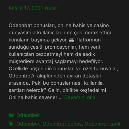
Kasım 17, 2021
yazar
Odeonbet bonusları, online bahis ve casino
dünyasında kullanıcıların en çok merak ettiği
konuların başında geliyor. 🎰 Platformun
sunduğu çeşitli promosyonlar, hem yeni
kullanıcıları cezbetmeyi hem de sadık
müşterilere avantaj sağlamayı hedefliyor.
Özellikle hoşgeldin bonusları ve özel turnuvalar,
Odeonbet’i rakiplerinden ayıran detaylar
arasında. Peki bu bonuslar nasıl kullanılır,
şartları nelerdir? Gelin, birlikte keşfedelim!
Online bahis severler …
Devamını oku
Kategoriler
Odeonbet
Etiketler
Odeonbet
,
Odeonbet bonus
,
Odeonbet canlı