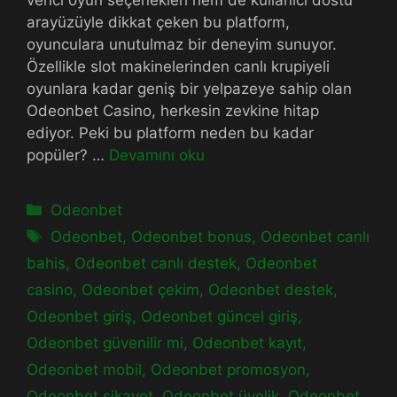
verici oyun seçenekleri hem de kullanıcı dostu
arayüzüyle dikkat çeken bu platform,
oyunculara unutulmaz bir deneyim sunuyor.
Özellikle slot makinelerinden canlı krupiyeli
oyunlara kadar geniş bir yelpazeye sahip olan
Odeonbet Casino, herkesin zevkine hitap
ediyor. Peki bu platform neden bu kadar
popüler? …
Devamını oku
Kategoriler
Odeonbet
Etiketler
Odeonbet
,
Odeonbet bonus
,
Odeonbet canlı
bahis
,
Odeonbet canlı destek
,
Odeonbet
casino
,
Odeonbet çekim
,
Odeonbet destek
,
Odeonbet giriş
,
Odeonbet güncel giriş
,
Odeonbet güvenilir mi
,
Odeonbet kayıt
,
Odeonbet mobil
,
Odeonbet promosyon
,
Odeonbet şikayet
,
Odeonbet üyelik
,
Odeonbet