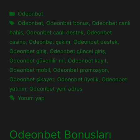
Kategoriler
Odeonbet
Etiketler
Odeonbet
,
Odeonbet bonus
,
Odeonbet canlı
bahis
,
Odeonbet canlı destek
,
Odeonbet
casino
,
Odeonbet çekim
,
Odeonbet destek
,
Odeonbet giriş
,
Odeonbet güncel giriş
,
Odeonbet güvenilir mi
,
Odeonbet kayıt
,
Odeonbet mobil
,
Odeonbet promosyon
,
Odeonbet şikayet
,
Odeonbet üyelik
,
Odeonbet
yatırım
,
Odeonbet yeni adres
Yorum yap
Odeonbet Bonusları