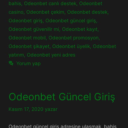
bahis
,
Odeonbet canlı destek
,
Odeonbet
casino
,
Odeonbet çekim
,
Odeonbet destek
,
Odeonbet giriş
,
Odeonbet güncel giriş
,
Odeonbet güvenilir mi
,
Odeonbet kayıt
,
Odeonbet mobil
,
Odeonbet promosyon
,
Odeonbet şikayet
,
Odeonbet üyelik
,
Odeonbet
yatırım
,
Odeonbet yeni adres
Yorum yap
Odeonbet Güncel Giriş
Kasım 17, 2020
yazar
Odeonbet güncel giriş adresine ulaşmak, bahis