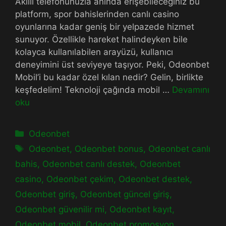
Akıllı telefonunuzla anında erişebileceğiniz bu
platform, spor bahislerinden canlı casino
oyunlarına kadar geniş bir yelpazede hizmet
sunuyor. Özellikle hareket halindeyken bile
kolayca kullanılabilen arayüzü, kullanıcı
deneyimini üst seviyeye taşıyor. Peki, Odeonbet
Mobil’i bu kadar özel kılan nedir? Gelin, birlikte
keşfedelim! Teknoloji çağında mobil …
Devamını
oku
Kategoriler
Odeonbet
Etiketler
Odeonbet
,
Odeonbet bonus
,
Odeonbet canlı
bahis
,
Odeonbet canlı destek
,
Odeonbet
casino
,
Odeonbet çekim
,
Odeonbet destek
,
Odeonbet giriş
,
Odeonbet güncel giriş
,
Odeonbet güvenilir mi
,
Odeonbet kayıt
,
Odeonbet mobil
,
Odeonbet promosyon
,