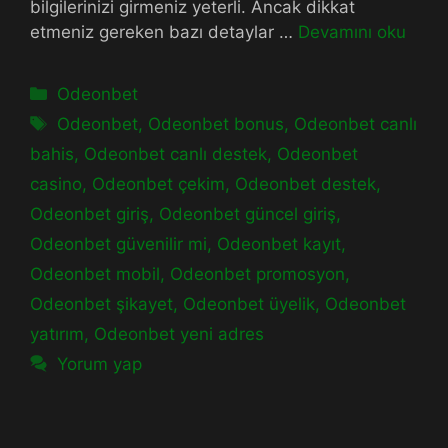
bilgilerinizi girmeniz yeterli. Ancak dikkat
etmeniz gereken bazı detaylar …
Devamını oku
Kategoriler
Odeonbet
Etiketler
Odeonbet
,
Odeonbet bonus
,
Odeonbet canlı
bahis
,
Odeonbet canlı destek
,
Odeonbet
casino
,
Odeonbet çekim
,
Odeonbet destek
,
Odeonbet giriş
,
Odeonbet güncel giriş
,
Odeonbet güvenilir mi
,
Odeonbet kayıt
,
Odeonbet mobil
,
Odeonbet promosyon
,
Odeonbet şikayet
,
Odeonbet üyelik
,
Odeonbet
yatırım
,
Odeonbet yeni adres
Yorum yap