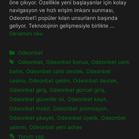
öne çıkıyor. Özellikle yeni başlayanlar için kolay
navigasyon ve hızlı erişim imkanı sunması,
Odeonbet’i popüler kılan unsurların başında
geliyor. Teknolojinin gelişmesiyle birlikte …
Devamını oku
Kategoriler
Odeonbet
Etiketler
Odeonbet
,
Odeonbet bonus
,
Odeonbet canlı
bahis
,
Odeonbet canlı destek
,
Odeonbet
casino
,
Odeonbet çekim
,
Odeonbet destek
,
Odeonbet giriş
,
Odeonbet güncel giriş
,
Odeonbet güvenilir mi
,
Odeonbet kayıt
,
Odeonbet mobil
,
Odeonbet promosyon
,
Odeonbet şikayet
,
Odeonbet üyelik
,
Odeonbet
yatırım
,
Odeonbet yeni adres
Yorum yap