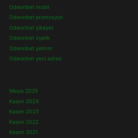
Odeonbet mobil
Odeonbet promosyon
Odeonbet şikayet
Odeonbet üyelik
Odeonbet yatırım
Odeonbet yeni adres
Mayıs 2025
Kasım 2024
Kasım 2023
Kasım 2022
Kasım 2021