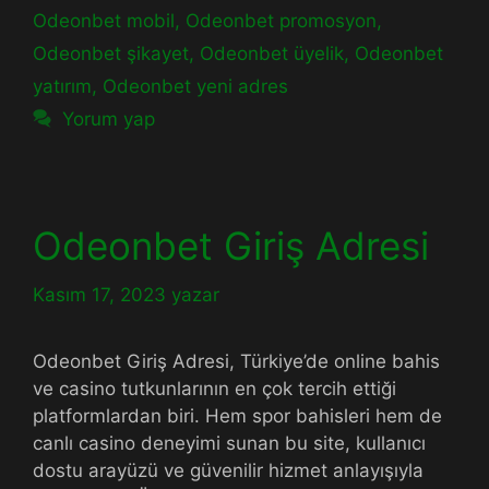
Odeonbet mobil
,
Odeonbet promosyon
,
Odeonbet şikayet
,
Odeonbet üyelik
,
Odeonbet
yatırım
,
Odeonbet yeni adres
Yorum yap
Odeonbet Giriş Adresi
Kasım 17, 2023
yazar
Odeonbet Giriş Adresi, Türkiye’de online bahis
ve casino tutkunlarının en çok tercih ettiği
platformlardan biri. Hem spor bahisleri hem de
canlı casino deneyimi sunan bu site, kullanıcı
dostu arayüzü ve güvenilir hizmet anlayışıyla