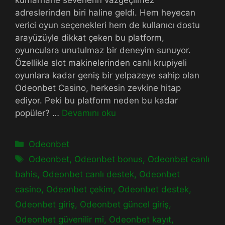
kumarhane severlerin vazgeçilmez
adreslerinden biri haline geldi. Hem heyecan
verici oyun seçenekleri hem de kullanıcı dostu
arayüzüyle dikkat çeken bu platform,
oyunculara unutulmaz bir deneyim sunuyor.
Özellikle slot makinelerinden canlı krupiyeli
oyunlara kadar geniş bir yelpazeye sahip olan
Odeonbet Casino, herkesin zevkine hitap
ediyor. Peki bu platform neden bu kadar
popüler? …
Devamını oku
Kategoriler
Odeonbet
Etiketler
Odeonbet
,
Odeonbet bonus
,
Odeonbet canlı
bahis
,
Odeonbet canlı destek
,
Odeonbet
casino
,
Odeonbet çekim
,
Odeonbet destek
,
Odeonbet giriş
,
Odeonbet güncel giriş
,
Odeonbet güvenilir mi
,
Odeonbet kayıt
,