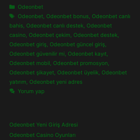
Kategoriler
Odeonbet
Etiketler
Odeonbet
,
Odeonbet bonus
,
Odeonbet canlı
bahis
,
Odeonbet canlı destek
,
Odeonbet
casino
,
Odeonbet çekim
,
Odeonbet destek
,
Odeonbet giriş
,
Odeonbet güncel giriş
,
Odeonbet güvenilir mi
,
Odeonbet kayıt
,
Odeonbet mobil
,
Odeonbet promosyon
,
Odeonbet şikayet
,
Odeonbet üyelik
,
Odeonbet
yatırım
,
Odeonbet yeni adres
Yorum yap
Odeonbet Yeni Giriş Adresi
Odeonbet Casino Oyunları