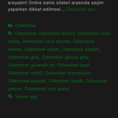
arayalım! Online bahis siteleri arasında seçim
yaparken dikkat edilmesi …
Devamını oku
Kategoriler
Odeonbet
Etiketler
Odeonbet
,
Odeonbet bonus
,
Odeonbet canlı
bahis
,
Odeonbet canlı destek
,
Odeonbet
casino
,
Odeonbet çekim
,
Odeonbet destek
,
Odeonbet giriş
,
Odeonbet güncel giriş
,
Odeonbet güvenilir mi
,
Odeonbet kayıt
,
Odeonbet mobil
,
Odeonbet promosyon
,
Odeonbet şikayet
,
Odeonbet üyelik
,
Odeonbet
yatırım
,
Odeonbet yeni adres
Yorum yap