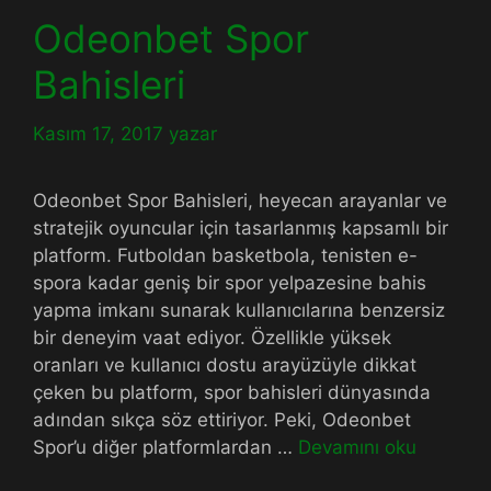
Odeonbet Spor
Bahisleri
Kasım 17, 2017
yazar
Odeonbet Spor Bahisleri, heyecan arayanlar ve
stratejik oyuncular için tasarlanmış kapsamlı bir
platform. Futboldan basketbola, tenisten e-
spora kadar geniş bir spor yelpazesine bahis
yapma imkanı sunarak kullanıcılarına benzersiz
bir deneyim vaat ediyor. Özellikle yüksek
oranları ve kullanıcı dostu arayüzüyle dikkat
çeken bu platform, spor bahisleri dünyasında
adından sıkça söz ettiriyor. Peki, Odeonbet
Spor’u diğer platformlardan …
Devamını oku