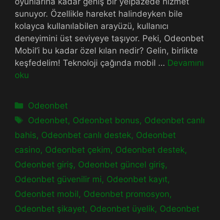
oyunlarına kadar geniş bir yelpazede hizmet
sunuyor. Özellikle hareket halindeyken bile
kolayca kullanılabilen arayüzü, kullanıcı
deneyimini üst seviyeye taşıyor. Peki, Odeonbet
Mobil’i bu kadar özel kılan nedir? Gelin, birlikte
keşfedelim! Teknoloji çağında mobil …
Devamını
oku
Kategoriler
Odeonbet
Etiketler
Odeonbet
,
Odeonbet bonus
,
Odeonbet canlı
bahis
,
Odeonbet canlı destek
,
Odeonbet
casino
,
Odeonbet çekim
,
Odeonbet destek
,
Odeonbet giriş
,
Odeonbet güncel giriş
,
Odeonbet güvenilir mi
,
Odeonbet kayıt
,
Odeonbet mobil
,
Odeonbet promosyon
,
Odeonbet şikayet
,
Odeonbet üyelik
,
Odeonbet