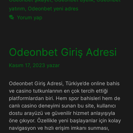
yatırım
,
Odeonbet yeni adres
Yorum yap
Odeonbet Giriş Adresi
Kasım 17, 2023
yazar
Odeonbet Giriş Adresi, Türkiye’de online bahis
ve casino tutkunlarının en çok tercih ettiği
platformlardan biri. Hem spor bahisleri hem de
canlı casino deneyimi sunan bu site, kullanıcı
dostu arayüzü ve güvenilir hizmet anlayışıyla
öne çıkıyor. Özellikle yeni başlayanlar için kolay
navigasyon ve hızlı erişim imkanı sunması,